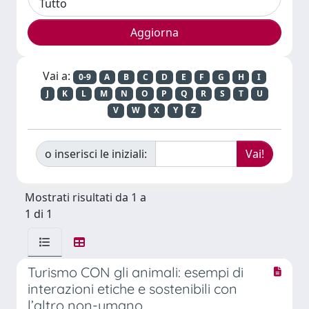
Vai a:
0-9
A
B
C
D
E
F
G
H
I
J
K
L
M
N
O
P
Q
R
S
T
U
V
W
X
Y
Z
o inserisci le iniziali:
Mostrati risultati da 1 a
1 di 1
Turismo CON gli animali: esempi di
interazioni etiche e sostenibili con
l’altro non-umano