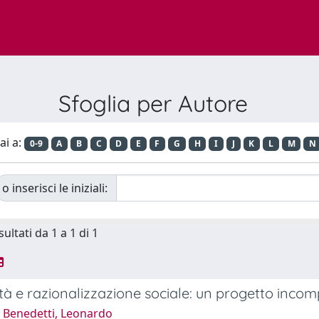
Sfoglia per Autore
ai a:
0-9
A
B
C
D
E
F
G
H
I
J
K
L
M
N
o inserisci le iniziali:
sultati da 1 a 1 di 1
à e razionalizzazione sociale: un progetto incom
 Benedetti, Leonardo