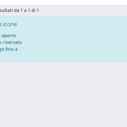
sultati da 1 a 1 di 1
 icone
 aperto
 riservato
o fino a