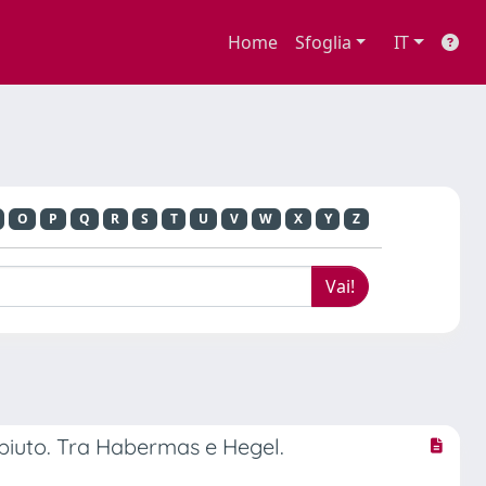
Home
Sfoglia
IT
O
P
Q
R
S
T
U
V
W
X
Y
Z
piuto. Tra Habermas e Hegel.