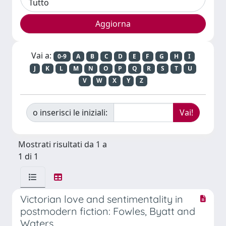
Vai a:
0-9
A
B
C
D
E
F
G
H
I
J
K
L
M
N
O
P
Q
R
S
T
U
V
W
X
Y
Z
o inserisci le iniziali:
Mostrati risultati da 1 a
1 di 1
Victorian love and sentimentality in
postmodern fiction: Fowles, Byatt and
Waters.