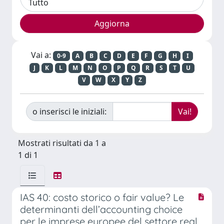
Vai a:
0-9
A
B
C
D
E
F
G
H
I
J
K
L
M
N
O
P
Q
R
S
T
U
V
W
X
Y
Z
o inserisci le iniziali:
Mostrati risultati da 1 a
1 di 1
IAS 40: costo storico o fair value? Le
determinanti dell’accounting choice
per le imprese europee del settore real