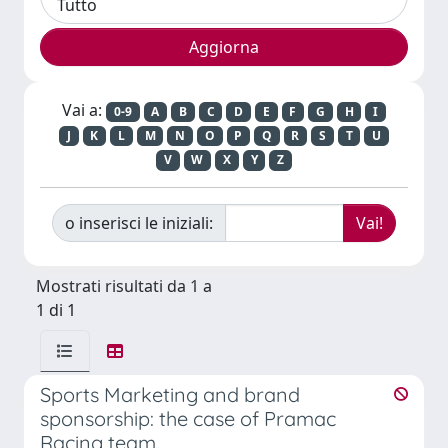
Vai a:
0-9
A
B
C
D
E
F
G
H
I
J
K
L
M
N
O
P
Q
R
S
T
U
V
W
X
Y
Z
o inserisci le iniziali:
Mostrati risultati da 1 a
1 di 1
Sports Marketing and brand
sponsorship: the case of Pramac
Racing team