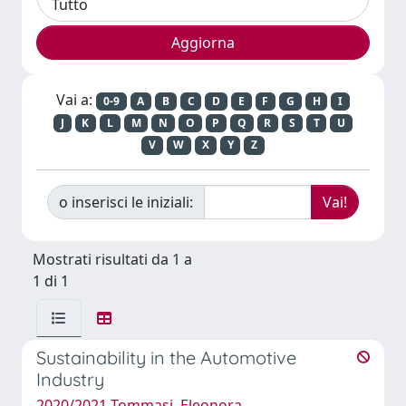
Vai a:
0-9
A
B
C
D
E
F
G
H
I
J
K
L
M
N
O
P
Q
R
S
T
U
V
W
X
Y
Z
o inserisci le iniziali:
Mostrati risultati da 1 a
1 di 1
Sustainability in the Automotive
Industry
2020/2021 Tommasi, Eleonora