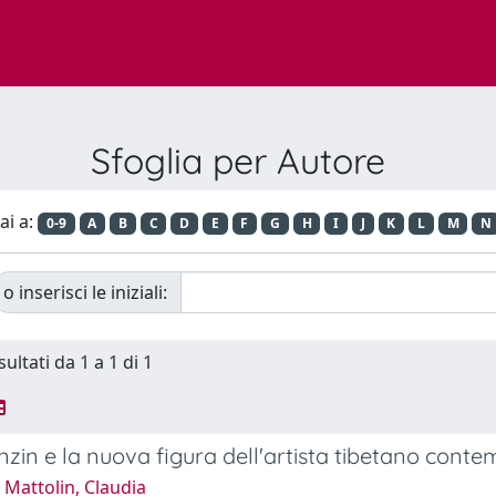
Sfoglia per Autore
ai a:
0-9
A
B
C
D
E
F
G
H
I
J
K
L
M
N
o inserisci le iniziali:
sultati da 1 a 1 di 1
zin e la nuova figura dell'artista tibetano con
Mattolin, Claudia