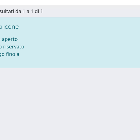
sultati da 1 a 1 di 1
 icone
 aperto
 riservato
o fino a