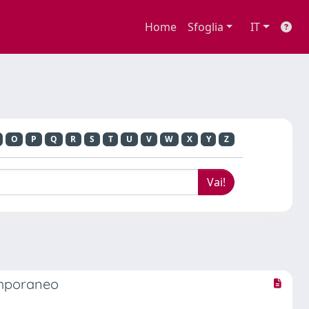
Home
Sfoglia
IT
O
P
Q
R
S
T
U
V
W
X
Y
Z
temporaneo