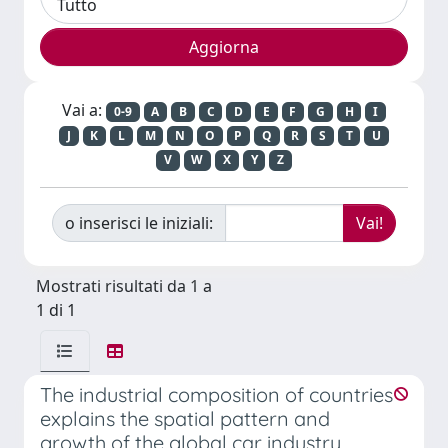
Vai a:
0-9
A
B
C
D
E
F
G
H
I
J
K
L
M
N
O
P
Q
R
S
T
U
V
W
X
Y
Z
o inserisci le iniziali:
Mostrati risultati da 1 a
1 di 1
The industrial composition of countries
explains the spatial pattern and
growth of the global car industry