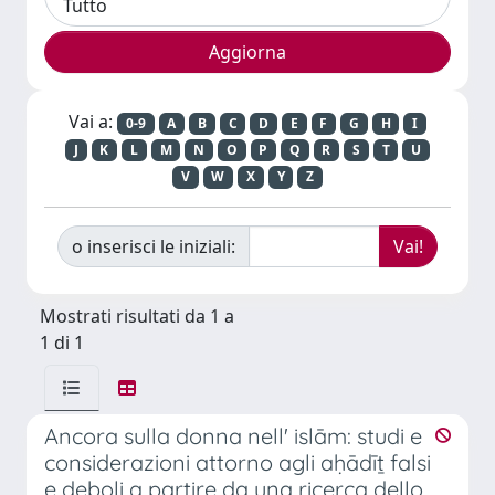
Vai a:
0-9
A
B
C
D
E
F
G
H
I
J
K
L
M
N
O
P
Q
R
S
T
U
V
W
X
Y
Z
o inserisci le iniziali:
Mostrati risultati da 1 a
1 di 1
Ancora sulla donna nell' islām: studi e
considerazioni attorno agli aḥādīṯ falsi
e deboli a partire da una ricerca dello