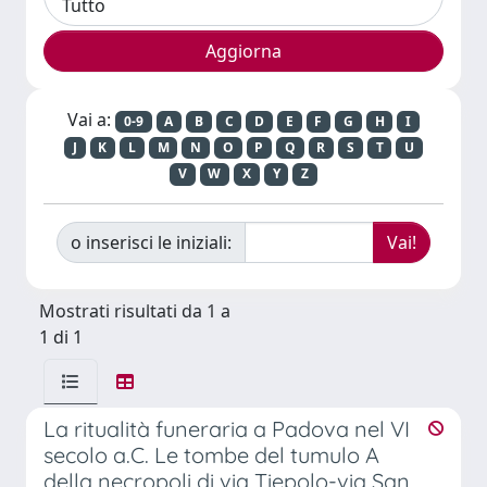
Vai a:
0-9
A
B
C
D
E
F
G
H
I
J
K
L
M
N
O
P
Q
R
S
T
U
V
W
X
Y
Z
o inserisci le iniziali:
Mostrati risultati da 1 a
1 di 1
La ritualità funeraria a Padova nel VI
secolo a.C. Le tombe del tumulo A
della necropoli di via Tiepolo-via San