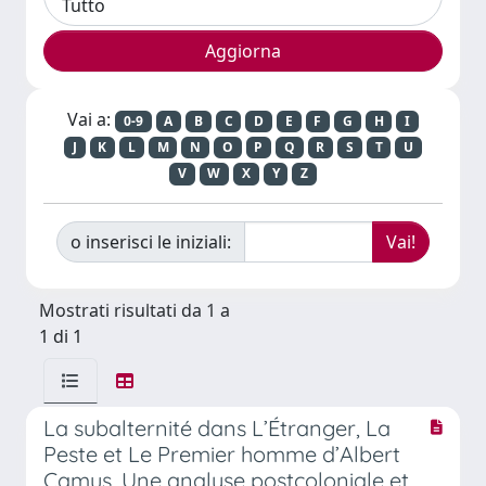
Vai a:
0-9
A
B
C
D
E
F
G
H
I
J
K
L
M
N
O
P
Q
R
S
T
U
V
W
X
Y
Z
o inserisci le iniziali:
Mostrati risultati da 1 a
1 di 1
La subalternité dans L’Étranger, La
Peste et Le Premier homme d’Albert
Camus. Une analyse postcoloniale et