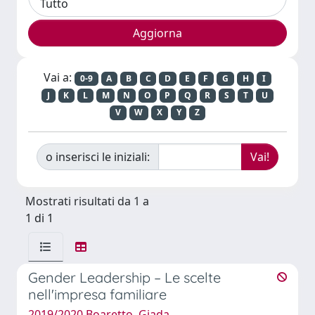
Vai a:
0-9
A
B
C
D
E
F
G
H
I
J
K
L
M
N
O
P
Q
R
S
T
U
V
W
X
Y
Z
o inserisci le iniziali:
Mostrati risultati da 1 a
1 di 1
Gender Leadership – Le scelte
nell'impresa familiare
2019/2020 Boaretto, Giada