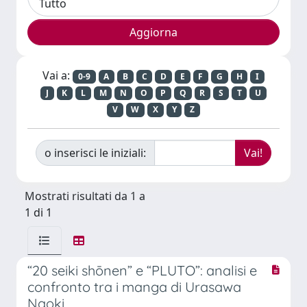
Vai a:
0-9
A
B
C
D
E
F
G
H
I
J
K
L
M
N
O
P
Q
R
S
T
U
V
W
X
Y
Z
o inserisci le iniziali:
Mostrati risultati da 1 a
1 di 1
“20 seiki shōnen” e “PLUTO”: analisi e
confronto tra i manga di Urasawa
Naoki