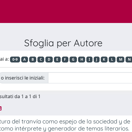
Sfoglia per Autore
ai a:
0-9
A
B
C
D
E
F
G
H
I
J
K
L
M
N
o inserisci le iniziali:
sultati da 1 a 1 di 1
atura del tranvía como espejo de la sociedad y de l
como intérprete y generador de temas literarios.