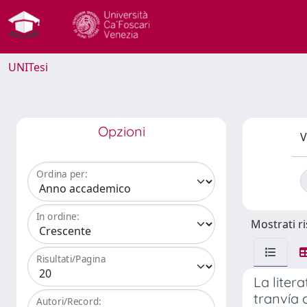
UNITesi
Opzioni
V
Ordina per:
In ordine:
Mostrati ri
Risultati/Pagina
La liter
tranvía 
Autori/Record: