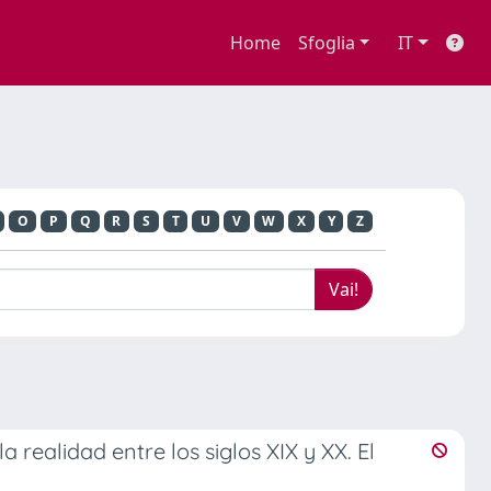
Home
Sfoglia
IT
O
P
Q
R
S
T
U
V
W
X
Y
Z
a realidad entre los siglos XIX y XX. El