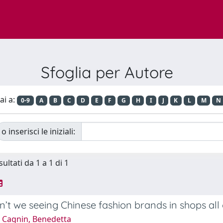
Sfoglia per Autore
ai a:
0-9
A
B
C
D
E
F
G
H
I
J
K
L
M
N
o inserisci le iniziali:
sultati da 1 a 1 di 1
’t we seeing Chinese fashion brands in shops all
 Cagnin, Benedetta