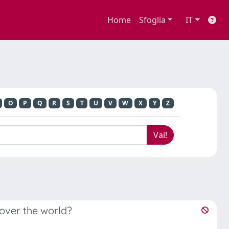
Home
Sfoglia
IT
O
P
Q
R
S
T
U
V
W
X
Y
Z
 over the world?