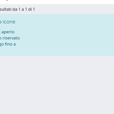
sultati da 1 a 1 di 1
 icone
 aperto
 riservato
o fino a