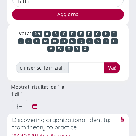
Vai a:
0-9
A
B
C
D
E
F
G
H
I
J
K
L
M
N
O
P
Q
R
S
T
U
V
W
X
Y
Z
o inserisci le iniziali:
Mostrati risultati da 1 a
1 di 1
Discovering organizational identity:
from theory to practice
2019/2020 Jatca, Andreea