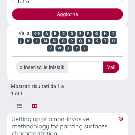
Vai a:
0-9
A
B
C
D
E
F
G
H
I
J
K
L
M
N
O
P
Q
R
S
T
U
V
W
X
Y
Z
o inserisci le iniziali:
Mostrati risultati da 1 a
1 di 1
Setting up of a non-invasive
methodology for painting surfaces
characterization