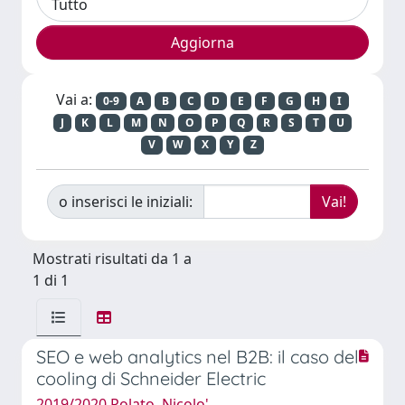
Vai a:
0-9
A
B
C
D
E
F
G
H
I
J
K
L
M
N
O
P
Q
R
S
T
U
V
W
X
Y
Z
o inserisci le iniziali:
Mostrati risultati da 1 a
1 di 1
SEO e web analytics nel B2B: il caso del
cooling di Schneider Electric
2019/2020 Polato, Nicolo'