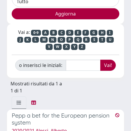
Vai a:
0-9
A
B
C
D
E
F
G
H
I
J
K
L
M
N
O
P
Q
R
S
T
U
V
W
X
Y
Z
o inserisci le iniziali:
Mostrati risultati da 1 a
1 di 1
Pepp a bet for the European pension
system
2020/2021 Alesci, Alberto