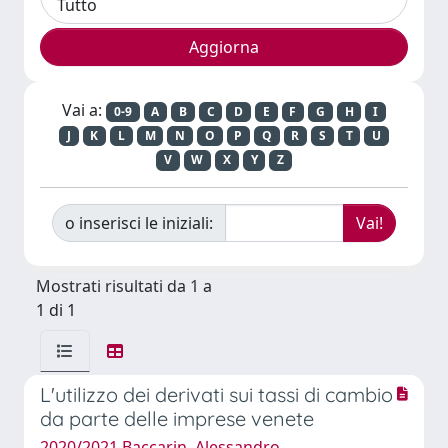
Vai a:
0-9
A
B
C
D
E
F
G
H
I
J
K
L
M
N
O
P
Q
R
S
T
U
V
W
X
Y
Z
o inserisci le iniziali:
Mostrati risultati da 1 a
1 di 1
L'utilizzo dei derivati sui tassi di cambio
da parte delle imprese venete
2020/2021 Baccarin, Alessandro