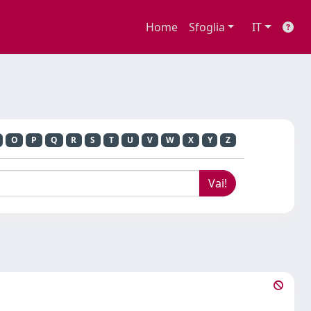
Home
Sfoglia
IT
O
P
Q
R
S
T
U
V
W
X
Y
Z