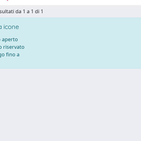
sultati da 1 a 1 di 1
 icone
 aperto
 riservato
o fino a