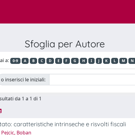
Sfoglia per Autore
ai a:
0-9
A
B
C
D
E
F
G
H
I
J
K
L
M
N
o inserisci le iniziali:
sultati da 1 a 1 di 1
Stato: caratteristiche intrinseche e risvolti fiscali
 Pejcic, Boban