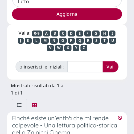
Vai a:
0-9
A
B
C
D
E
F
G
H
I
J
K
L
M
N
O
P
Q
R
S
T
U
V
W
X
Y
Z
o inserisci le iniziali:
Mostrati risultati da 1 a
1 di 1
Finché esiste un'entità che mi rende
colpevole - Una lettura politico-storica
dello Zainichi Cinema