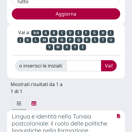
Vai a:
0-9
A
B
C
D
E
F
G
H
I
J
K
L
M
N
O
P
Q
R
S
T
U
V
W
X
Y
Z
o inserisci le iniziali:
Mostrati risultati da 1 a
1 di 1
Lingua e identità nella Tunisia
postcoloniale: il ruolo delle politiche
linguistiche nella formazione