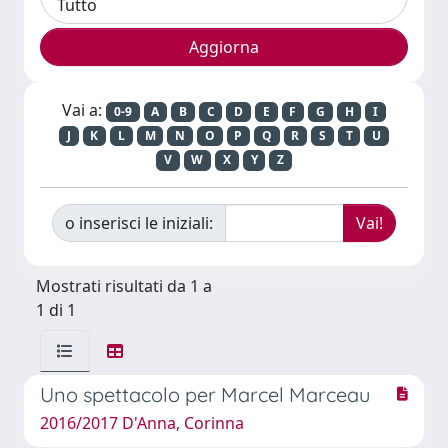
Vai a:
0-9
A
B
C
D
E
F
G
H
I
J
K
L
M
N
O
P
Q
R
S
T
U
V
W
X
Y
Z
o inserisci le iniziali:
Mostrati risultati da 1 a
1 di 1
Uno spettacolo per Marcel Marceau
2016/2017 D'Anna, Corinna