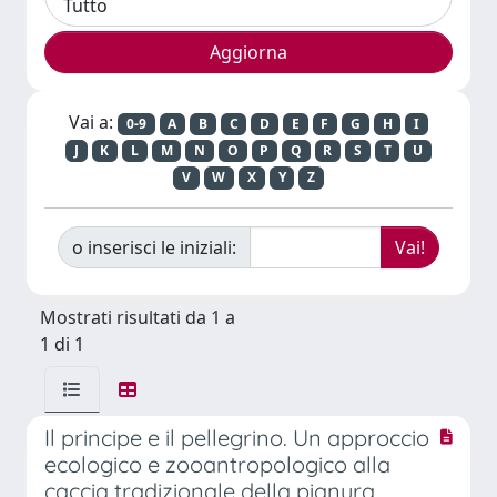
Vai a:
0-9
A
B
C
D
E
F
G
H
I
J
K
L
M
N
O
P
Q
R
S
T
U
V
W
X
Y
Z
o inserisci le iniziali:
Mostrati risultati da 1 a
1 di 1
Il principe e il pellegrino. Un approccio
ecologico e zooantropologico alla
caccia tradizionale della pianura