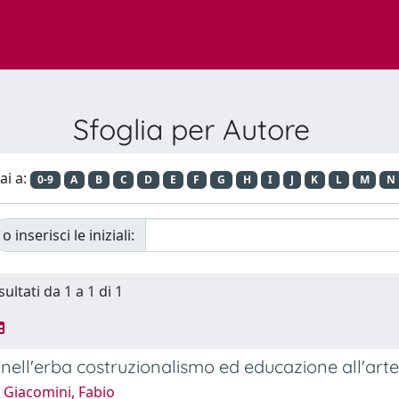
Sfoglia per Autore
ai a:
0-9
A
B
C
D
E
F
G
H
I
J
K
L
M
N
o inserisci le iniziali:
sultati da 1 a 1 di 1
 nell'erba costruzionalismo ed educazione all'ar
 Giacomini, Fabio