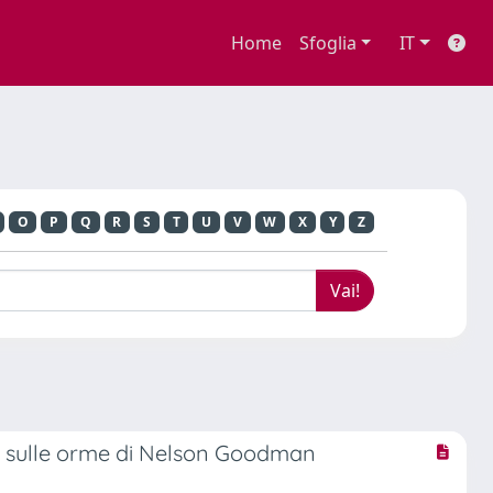
Home
Sfoglia
IT
O
P
Q
R
S
T
U
V
W
X
Y
Z
te sulle orme di Nelson Goodman