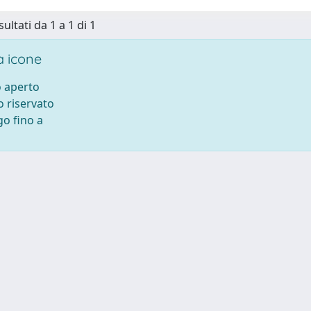
sultati da 1 a 1 di 1
 icone
 aperto
 riservato
o fino a