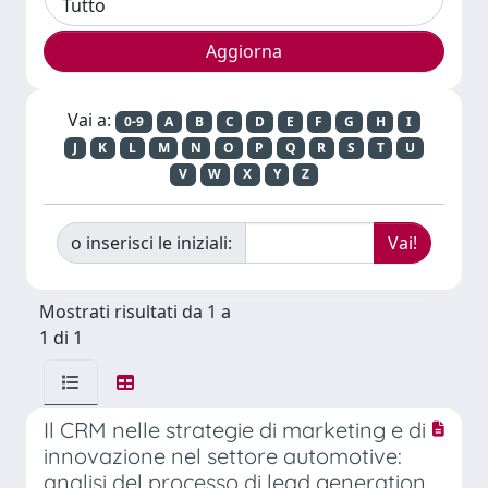
Vai a:
0-9
A
B
C
D
E
F
G
H
I
J
K
L
M
N
O
P
Q
R
S
T
U
V
W
X
Y
Z
o inserisci le iniziali:
Mostrati risultati da 1 a
1 di 1
Il CRM nelle strategie di marketing e di
innovazione nel settore automotive:
analisi del processo di lead generation.