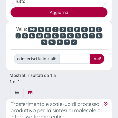
Vai a:
0-9
A
B
C
D
E
F
G
H
I
J
K
L
M
N
O
P
Q
R
S
T
U
V
W
X
Y
Z
o inserisci le iniziali:
Mostrati risultati da 1 a
1 di 1
Trasferimento e scale-up di processo
produttivo per la sintesi di molecole di
interesse farmaceutico