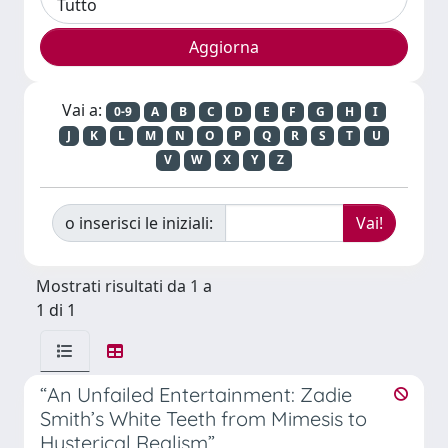
Vai a:
0-9
A
B
C
D
E
F
G
H
I
J
K
L
M
N
O
P
Q
R
S
T
U
V
W
X
Y
Z
o inserisci le iniziali:
Mostrati risultati da 1 a
1 di 1
“An Unfailed Entertainment: Zadie
Smith’s White Teeth from Mimesis to
Hysterical Realism”.