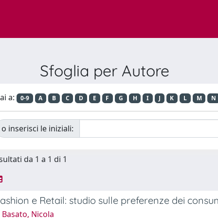
Sfoglia per Autore
ai a:
0-9
A
B
C
D
E
F
G
H
I
J
K
L
M
N
o inserisci le iniziali:
sultati da 1 a 1 di 1
ashion e Retail: studio sulle preferenze dei consum
 Basato, Nicola