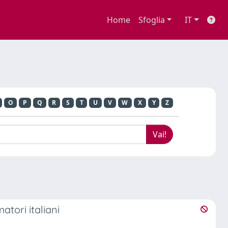
Home
Sfoglia
IT
O
P
Q
R
S
T
U
V
W
X
Y
Z
atori italiani