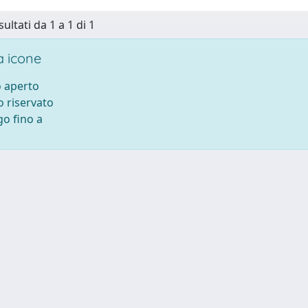
sultati da 1 a 1 di 1
 icone
 aperto
 riservato
o fino a