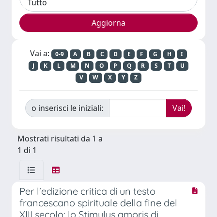
Vai a:
0-9
A
B
C
D
E
F
G
H
I
J
K
L
M
N
O
P
Q
R
S
T
U
V
W
X
Y
Z
o inserisci le iniziali:
Mostrati risultati da 1 a
1 di 1
Per l'edizione critica di un testo
francescano spirituale della fine del
XIII secolo: lo Stimulus amoris di