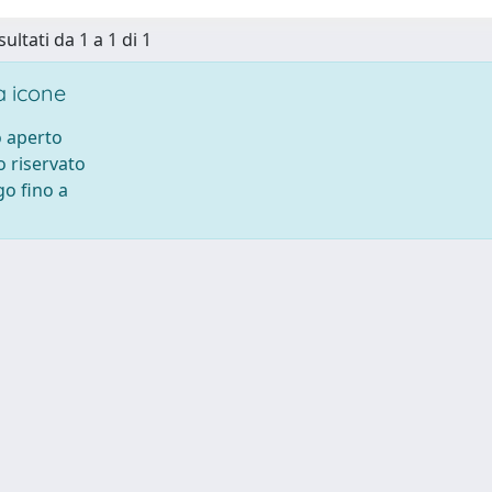
sultati da 1 a 1 di 1
 icone
 aperto
 riservato
o fino a