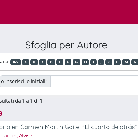
Sfoglia per Autore
ai a:
0-9
A
B
C
D
E
F
G
H
I
J
K
L
M
N
o inserisci le iniziali:
sultati da 1 a 1 di 1
ia en Carmen Martín Gaite: "El cuarto de atrás"
Carlon, Alvise