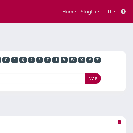
Home
Sfoglia
IT
O
P
Q
R
S
T
U
V
W
X
Y
Z