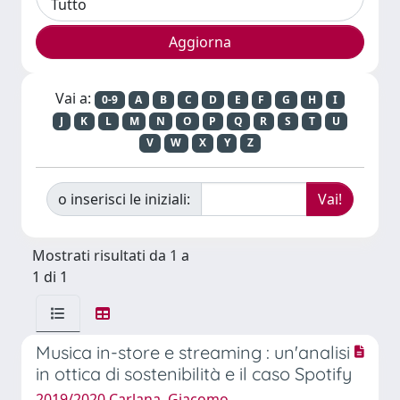
Vai a:
0-9
A
B
C
D
E
F
G
H
I
J
K
L
M
N
O
P
Q
R
S
T
U
V
W
X
Y
Z
o inserisci le iniziali:
Mostrati risultati da 1 a
1 di 1
Musica in-store e streaming : un'analisi
in ottica di sostenibilità e il caso Spotify
2019/2020 Carlana, Giacomo