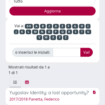
Vai a:
0-9
A
B
C
D
E
F
G
H
I
J
K
L
M
N
O
P
Q
R
S
T
U
V
W
X
Y
Z
o inserisci le iniziali:
Mostrati risultati da 1 a
1 di 1
Yugoslav Identity: a lost opportunity?
2017/2018 Panetta, Federico