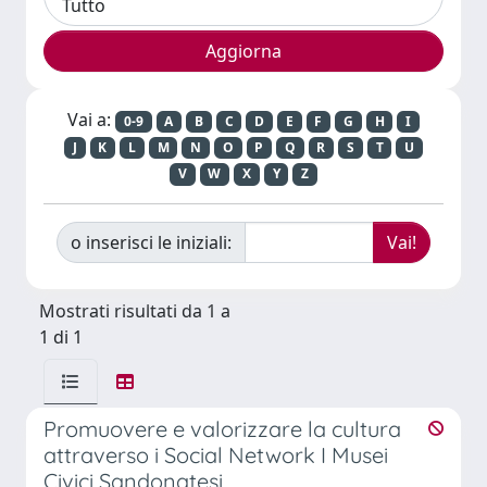
Vai a:
0-9
A
B
C
D
E
F
G
H
I
J
K
L
M
N
O
P
Q
R
S
T
U
V
W
X
Y
Z
o inserisci le iniziali:
Mostrati risultati da 1 a
1 di 1
Promuovere e valorizzare la cultura
attraverso i Social Network I Musei
Civici Sandonatesi