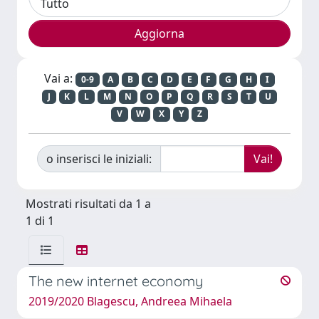
Vai a:
0-9
A
B
C
D
E
F
G
H
I
J
K
L
M
N
O
P
Q
R
S
T
U
V
W
X
Y
Z
o inserisci le iniziali:
Mostrati risultati da 1 a
1 di 1
The new internet economy
2019/2020 Blagescu, Andreea Mihaela