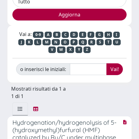
Vai a:
0-9
A
B
C
D
E
F
G
H
I
J
K
L
M
N
O
P
Q
R
S
T
U
V
W
X
Y
Z
o inserisci le iniziali:
Mostrati risultati da 1 a
1 di 1
Hydrogenation/hydrogenolysis of 5-
(hydroxymethyl)furfural (HMF)
catalyzed by Ru/C under multiphase