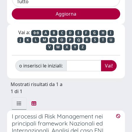
Vai a:
0-9
A
B
C
D
E
F
G
H
I
J
K
L
M
N
O
P
Q
R
S
T
U
V
W
X
Y
Z
o inserisci le iniziali:
Mostrati risultati da 1 a
1 di 1
I processi di Risk Management nei
principali framework Nazionali ed
Internazionali. Analisi del caso ENI.