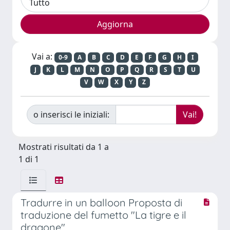
Vai a:
0-9
A
B
C
D
E
F
G
H
I
J
K
L
M
N
O
P
Q
R
S
T
U
V
W
X
Y
Z
o inserisci le iniziali:
Mostrati risultati da 1 a
1 di 1
Tradurre in un balloon Proposta di
traduzione del fumetto "La tigre e il
dragone"