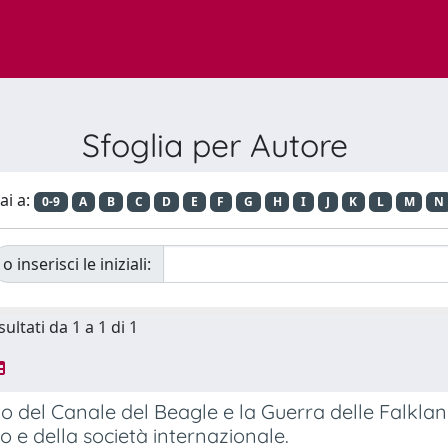
Sfoglia per Autore
ai a:
0-9
A
B
C
D
E
F
G
H
I
J
K
L
M
N
o inserisci le iniziali:
sultati da 1 a 1 di 1
itto del Canale del Beagle e la Guerra delle Falkla
o e della società internazionale.