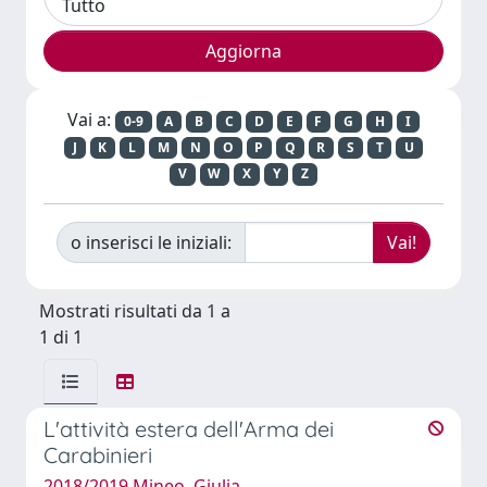
Vai a:
0-9
A
B
C
D
E
F
G
H
I
J
K
L
M
N
O
P
Q
R
S
T
U
V
W
X
Y
Z
o inserisci le iniziali:
Mostrati risultati da 1 a
1 di 1
L'attività estera dell'Arma dei
Carabinieri
2018/2019 Mineo, Giulia