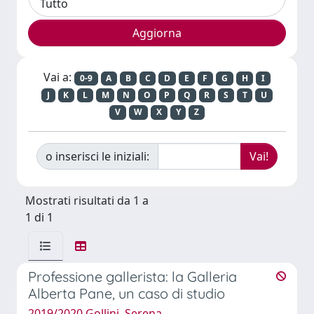
Vai a:
0-9
A
B
C
D
E
F
G
H
I
J
K
L
M
N
O
P
Q
R
S
T
U
V
W
X
Y
Z
o inserisci le iniziali:
Mostrati risultati da 1 a
1 di 1
Professione gallerista: la Galleria
Alberta Pane, un caso di studio
2019/2020 Gollini, Serena