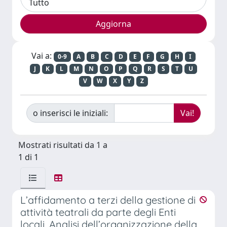
Vai a:
0-9
A
B
C
D
E
F
G
H
I
J
K
L
M
N
O
P
Q
R
S
T
U
V
W
X
Y
Z
o inserisci le iniziali:
Mostrati risultati da 1 a
1 di 1
L’affidamento a terzi della gestione di
attività teatrali da parte degli Enti
locali. Analisi dell’organizzazione della