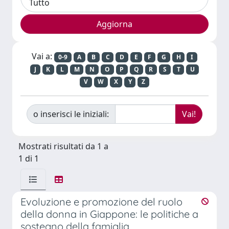
Vai a:
0-9
A
B
C
D
E
F
G
H
I
J
K
L
M
N
O
P
Q
R
S
T
U
V
W
X
Y
Z
o inserisci le iniziali:
Mostrati risultati da 1 a
1 di 1
Evoluzione e promozione del ruolo
della donna in Giappone: le politiche a
sostegno della famiglia.