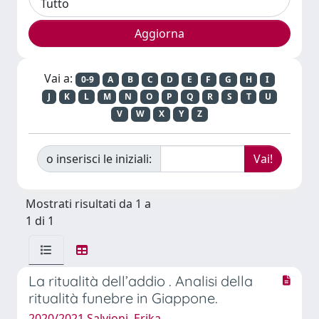
Vai a:
0-9
A
B
C
D
E
F
G
H
I
J
K
L
M
N
O
P
Q
R
S
T
U
V
W
X
Y
Z
o inserisci le iniziali:
Mostrati risultati da 1 a
1 di 1
La ritualità dell’addio . Analisi della
ritualità funebre in Giappone.
2020/2021 Salvioni, Erika