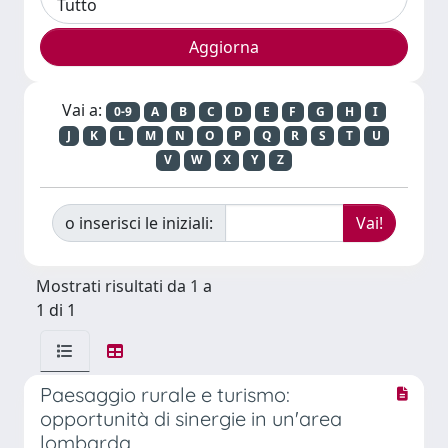
Vai a:
0-9
A
B
C
D
E
F
G
H
I
J
K
L
M
N
O
P
Q
R
S
T
U
V
W
X
Y
Z
o inserisci le iniziali:
Mostrati risultati da 1 a
1 di 1
Paesaggio rurale e turismo:
opportunità di sinergie in un'area
lombarda