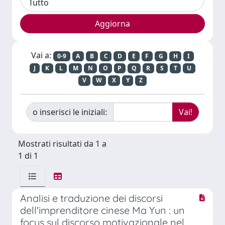
Vai a:
0-9
A
B
C
D
E
F
G
H
I
J
K
L
M
N
O
P
Q
R
S
T
U
V
W
X
Y
Z
o inserisci le iniziali:
Mostrati risultati da 1 a
1 di 1
Analisi e traduzione dei discorsi
dell'imprenditore cinese Ma Yun : un
focus sul discorso motivazionale nel