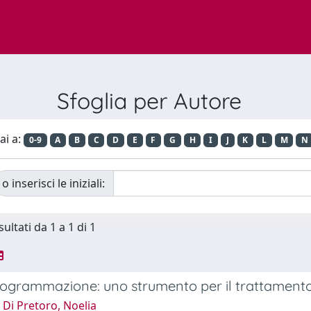
Sfoglia per Autore
ai a:
0-9
A
B
C
D
E
F
G
H
I
J
K
L
M
N
o inserisci le iniziali:
sultati da 1 a 1 di 1
ogrammazione: uno strumento per il trattamento 
Di Pretoro, Noelia