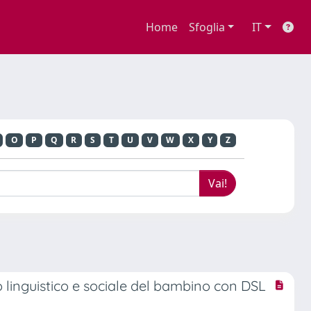
Home
Sfoglia
IT
O
P
Q
R
S
T
U
V
W
X
Y
Z
linguistico e sociale del bambino con DSL