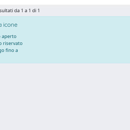
sultati da 1 a 1 di 1
 icone
 aperto
 riservato
o fino a