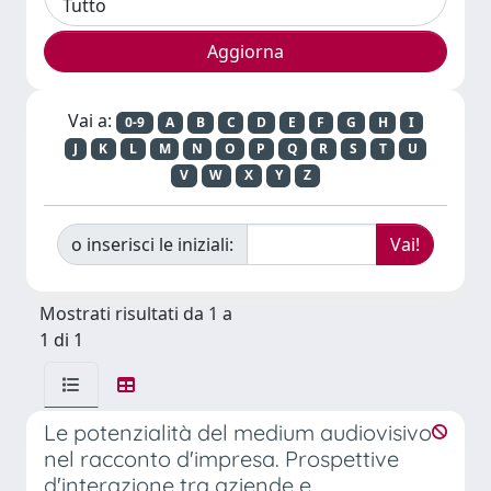
Vai a:
0-9
A
B
C
D
E
F
G
H
I
J
K
L
M
N
O
P
Q
R
S
T
U
V
W
X
Y
Z
o inserisci le iniziali:
Mostrati risultati da 1 a
1 di 1
Le potenzialità del medium audiovisivo
nel racconto d'impresa. Prospettive
d'interazione tra aziende e