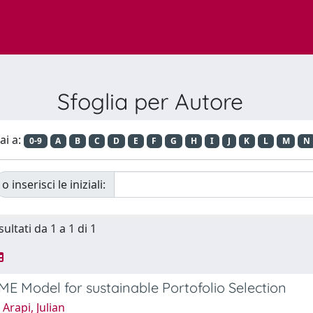
Sfoglia per Autore
ai a:
0-9
A
B
C
D
E
F
G
H
I
J
K
L
M
N
o inserisci le iniziali:
sultati da 1 a 1 di 1
 Model for sustainable Portofolio Selection
Arapi, Julian