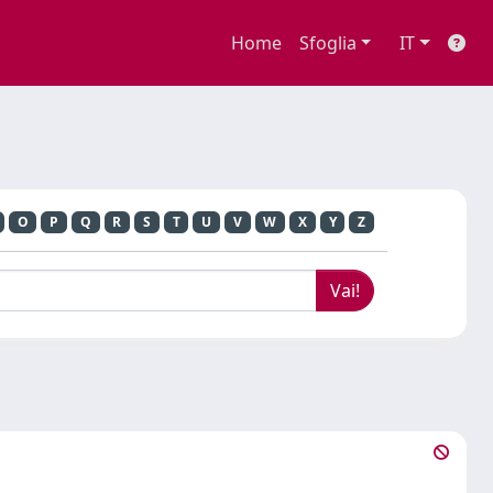
Home
Sfoglia
IT
O
P
Q
R
S
T
U
V
W
X
Y
Z