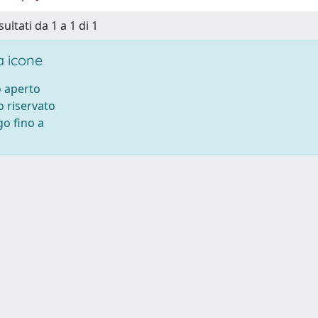
sultati da 1 a 1 di 1
 icone
 aperto
 riservato
o fino a